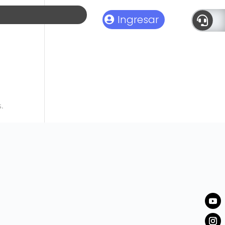
Ingresar

s.